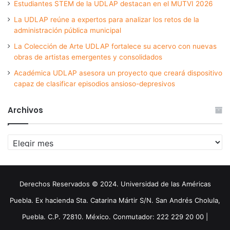
Estudiantes STEM de la UDLAP destacan en el MUTVI 2026
La UDLAP reúne a expertos para analizar los retos de la
administración pública municipal
La Colección de Arte UDLAP fortalece su acervo con nuevas
obras de artistas emergentes y consolidados
Académica UDLAP asesora un proyecto que creará dispositivo
capaz de clasificar episodios ansioso-depresivos
Archivos
Archivos
Derechos Reservados © 2024. Universidad de las Américas
Puebla. Ex hacienda Sta. Catarina Mártir S/N. San Andrés Cholula,
Puebla. C.P. 72810. México. Conmutador: 222 229 20 00 |