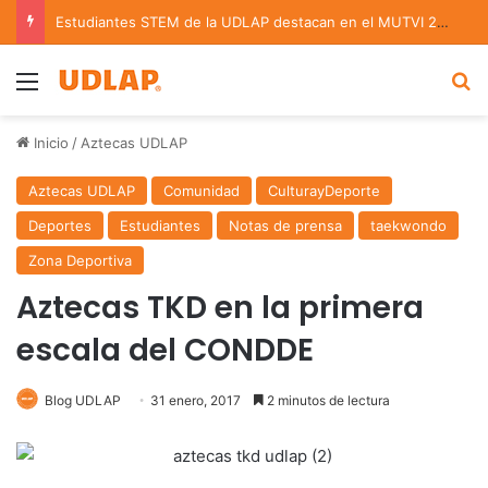
Estudiantes STEM de la UDLAP destacan en el MUTVI 2026
Menu
B
Inicio
/
Aztecas UDLAP
Aztecas UDLAP
Comunidad
CulturayDeporte
Deportes
Estudiantes
Notas de prensa
taekwondo
Zona Deportiva
Aztecas TKD en la primera
escala del CONDDE
Blog UDLAP
31 enero, 2017
2 minutos de lectura