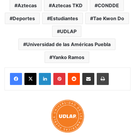
Aztecas
Aztecas TKD
CONDDE
Deportes
Estudiantes
Tae Kwon Do
UDLAP
Universidad de las Américas Puebla
Yanko Ramos
LinkedIn
Pinterest
Reddit
Share via Email
Print