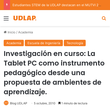
Estudiantes STEM de la UDLAP destacan en el MUTVI 2026
Menu
B
Inicio
/
Academia
Academia
Escuela de Ingeniería
Tecnología
Investigación en curso: La
Tablet PC como instrumento
pedagógico desde una
propuesta de ambientes de
aprendizaje.
Blog UDLAP
5 octubre, 2010
1 minuto de lectura