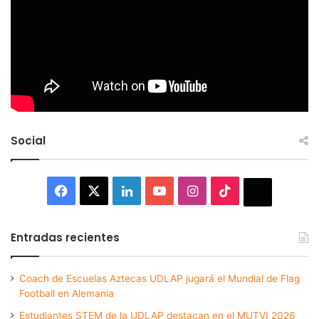
Social
Facebook
X
LinkedIn
YouTube
Instagram
TikTok
Thread
Entradas recientes
Coach de Escuelas Aztecas UDLAP jugará el Mundial de Flag
Football en Alemania
Estudiantes STEM de la UDLAP destacan en el MUTVI 2026