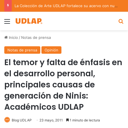
La Colección de Arte UDLAP fortalece su acervo con nuevas obras de artistas emergentes y consolidados
Menu
B
Inicio
/
Notas de prensa
Notas de prensa
Opinión
El temor y falta de énfasis en
el desarrollo personal,
principales causas de
generación de Ninis:
Académicos UDLAP
Blog UDLAP
23 mayo, 2011
1 minuto de lectura