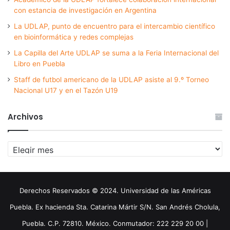
con estancia de investigación en Argentina
La UDLAP, punto de encuentro para el intercambio científico
en bioinformática y redes complejas
La Capilla del Arte UDLAP se suma a la Feria Internacional del
Libro en Puebla
Staff de futbol americano de la UDLAP asiste al 9.º Torneo
Nacional U17 y en el Tazón U19
Archivos
Archivos
Derechos Reservados © 2024. Universidad de las Américas
Puebla. Ex hacienda Sta. Catarina Mártir S/N. San Andrés Cholula,
Puebla. C.P. 72810. México. Conmutador: 222 229 20 00 |