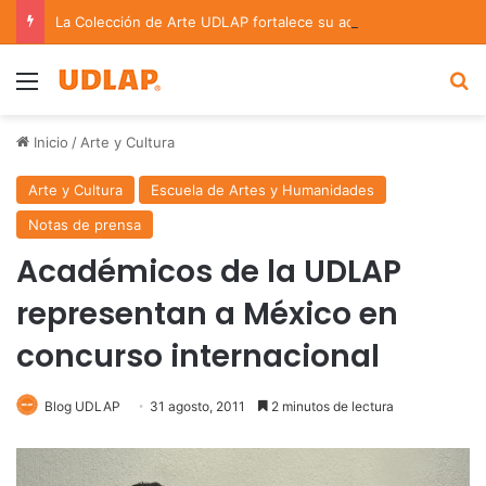
La Colección de Arte UDLAP fortalece su acervo con nuevas obras de artistas emergentes y consolidados
Menu
B
Inicio
/
Arte y Cultura
Arte y Cultura
Escuela de Artes y Humanidades
Notas de prensa
Académicos de la UDLAP
representan a México en
concurso internacional
Blog UDLAP
31 agosto, 2011
2 minutos de lectura