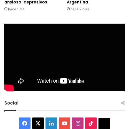
ansioso-depresivos
Argentina
hace 1 día
hace 2 días
Social
Facebook
X
LinkedIn
YouTube
Instagram
TikTok
Thread