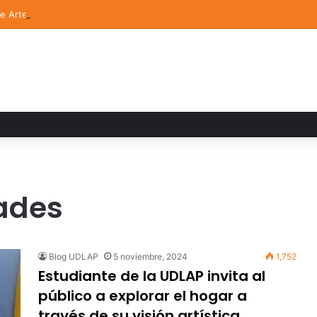
de Arte UDLAP fortalece su acervo con nuevas obras de artistas emerg
ades
Blog UDLAP
5 noviembre, 2024
1,752
Estudiante de la UDLAP invita al
público a explorar el hogar a
través de su visión artística