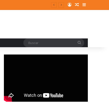
Log In
Random Article
Sidebar
entes y consolidados
Buscar