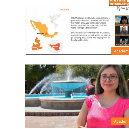
Academ
Academ