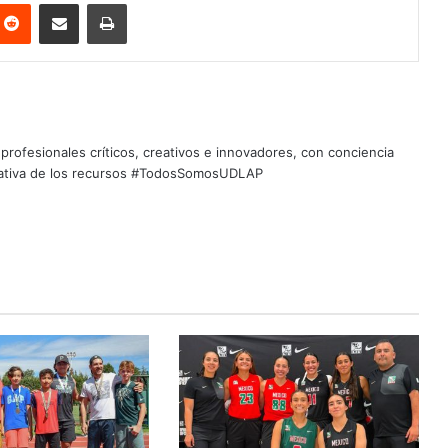
nterest
Reddit
Share via Email
Print
profesionales críticos, creativos e innovadores, con conciencia
quitativa de los recursos #TodosSomosUDLAP