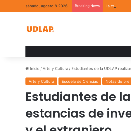
sábado, agosto 8 2026
Breaking News
La convivenci
Inicio
/
Arte y Cultura
/
Estudiantes de la UDLAP realizan
Arte y Cultura
Escuela de Ciencias
Notas de pre
Estudiantes de l
estancias de inv
y el extranjero