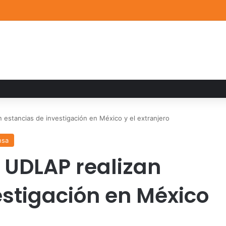
a familiar marca el cierre del Curso de Verano de Escuelas Aztecas
 estancias de investigación en México y el extranjero
nsa
a UDLAP realizan
estigación en México