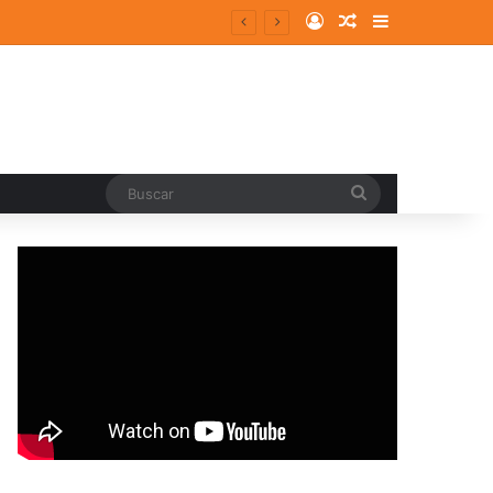
Log In
Random Article
Sidebar
Buscar