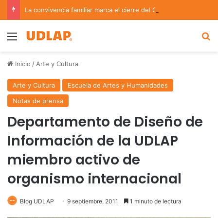
La convivencia familiar marca el cierre del Curso de Verano de Escuelas Aztecas
Menu
B
Inicio
/
Arte y Cultura
Arte y Cultura
Escuela de Artes y Humanidades
Notas de prensa
Departamento de Diseño de
Información de la UDLAP
miembro activo de
organismo internacional
Blog UDLAP
9 septiembre, 2011
1 minuto de lectura