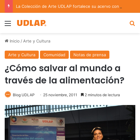
La Colección de Arte UDLAP fortalece su acervo con nuevas obras de artistas emergentes y consolidados
Menu
B
Inicio
/
Arte y Cultura
Arte y Cultura
Comunidad
Notas de prensa
¿Cómo salvar al mundo a
través de la alimentación?
Blog UDLAP
25 noviembre, 2011
2 minutos de lectura