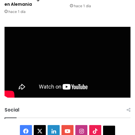
en Alemania
hace 1 día
hace 1 día
Social
Facebook
X
LinkedIn
YouTube
Instagram
TikTok
Thread