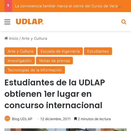
La convivencia familiar marca el cierre del Curso de Verano de Escuelas Aztecas
Menu
B
Inicio
/
Arte y Cultura
Arte y Cultura
Escuela de Ingeniería
Estudiantes
Investigación
Notas de prensa
Tecnologías de la Información
Estudiantes de la UDLAP
obtienen 1er lugar en
concurso internacional
Blog UDLAP
12 diciembre, 2011
2 minutos de lectura