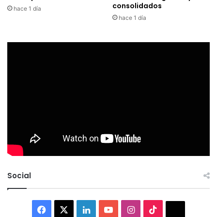
consolidados
hace 1 día
hace 1 día
Social
Facebook
X
LinkedIn
YouTube
Instagram
TikTok
Thread