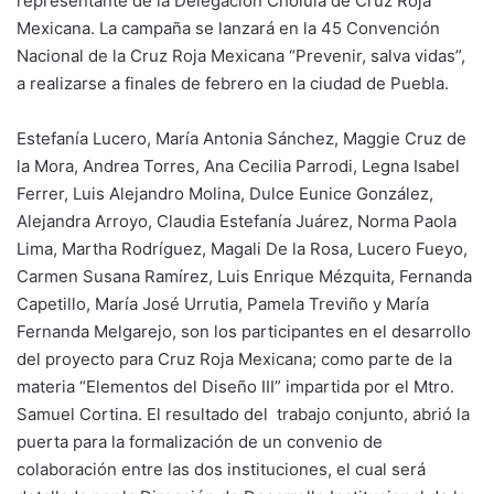
representante de la Delegación Cholula de Cruz Roja
Mexicana. La campaña se lanzará en la 45 Convención
Nacional de la Cruz Roja Mexicana “Prevenir, salva vidas”,
a realizarse a finales de febrero en la ciudad de Puebla.
Estefanía Lucero, María Antonia Sánchez, Maggie Cruz de
la Mora, Andrea Torres, Ana Cecilia Parrodi, Legna Isabel
Ferrer, Luis Alejandro Molina, Dulce Eunice González,
Alejandra Arroyo, Claudia Estefanía Juárez, Norma Paola
Lima, Martha Rodríguez, Magali De la Rosa, Lucero Fueyo,
Carmen Susana Ramírez, Luis Enrique Mézquita, Fernanda
Capetillo, María José Urrutia, Pamela Treviño y María
Fernanda Melgarejo, son los participantes en el desarrollo
del proyecto para Cruz Roja Mexicana; como parte de la
materia “Elementos del Diseño III” impartida por el Mtro.
Samuel Cortina. El resultado del trabajo conjunto, abrió la
puerta para la formalización de un convenio de
colaboración entre las dos instituciones, el cual será