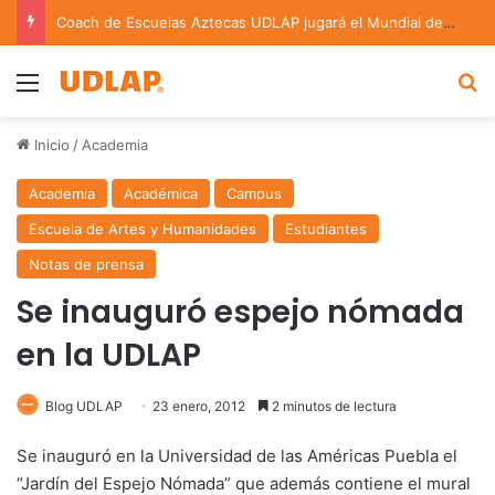
Coach de Escuelas Aztecas UDLAP jugará el Mundial de Flag Football en Alemania
Menu
B
Inicio
/
Academia
Academia
Académica
Campus
Escuela de Artes y Humanidades
Estudiantes
Notas de prensa
Se inauguró espejo nómada
en la UDLAP
Blog UDLAP
23 enero, 2012
2 minutos de lectura
Se inauguró en la Universidad de las Américas Puebla el
“Jardín del Espejo Nómada” que además contiene el mural