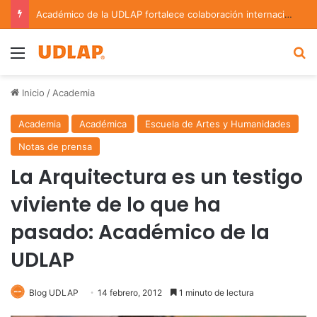
Académico de la UDLAP fortalece colaboración internacional con estancia de investigación en Argentina
Menu
B
Inicio
/
Academia
Academia
Académica
Escuela de Artes y Humanidades
Notas de prensa
La Arquitectura es un testigo
viviente de lo que ha
pasado: Académico de la
UDLAP
Blog UDLAP
14 febrero, 2012
1 minuto de lectura