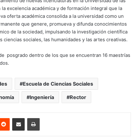
zamiento de nuevas licenciaturas en la Universidad de las
la excelencia académica y de formación integral que la
va oferta académica consolida a la universidad como un
permanente que genere, promueva y difunda conocimientos
mico de la sociedad, impulsando la investigación científica
s ciencias sociales, las humanidades y las artes creativas.
de posgrado dentro de los que se encuentran 16 maestrías
ados.
des
Escuela de Ciencias Sociales
onomía
Ingeniería
Rector
nterest
Reddit
Share via Email
Print