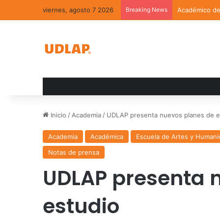
viernes, agosto 7 2026
Breaking News
Académico de 
Inicio
/
Academia
/
UDLAP presenta nuevos planes de e
Academia
Académica
Escuela de Artes y Human
Notas de prensa
UDLAP presenta 
estudio