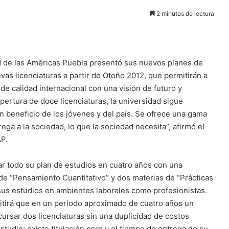
2 minutos de lectura
d de las Américas Puebla presentó sus nuevos planes de
vas licenciaturas a partir de Otoño 2012, que permitirán a
de calidad internacional con una visión de futuro y
 apertura de doce licenciaturas, la universidad sigue
n beneficio de los jóvenes y del país. Se ofrece una gama
ega a la sociedad, lo que la sociedad necesita”, afirmó el
AP.
 todo su plan de estudios en cuatro años con una
de “Pensamiento Cuantitativo” y dos materias de “Prácticas
sus estudios en ambientes laborales como profesionistas.
mitirá que en un período aproximado de cuatro años un
 cursar dos licenciaturas sin una duplicidad de costos
tudio; existe titulación cero y el tiempo de entrega de su