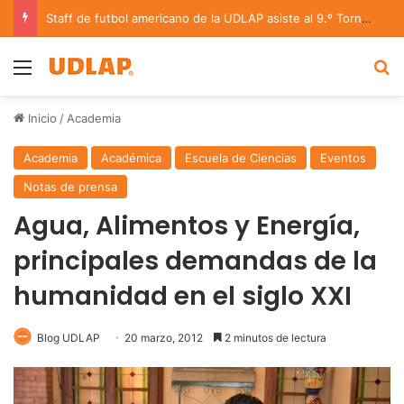
Staff de futbol americano de la UDLAP asiste al 9.º Torneo Nacional U17 y en el Tazón U19
Menu
B
Inicio
/
Academia
Academia
Académica
Escuela de Ciencias
Eventos
Notas de prensa
Agua, Alimentos y Energía,
principales demandas de la
humanidad en el siglo XXI
Blog UDLAP
20 marzo, 2012
2 minutos de lectura