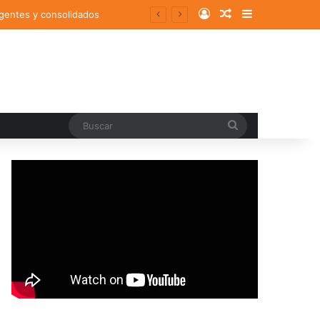
Log In
Random Article
Sidebar
rgentes y consolidados
Buscar