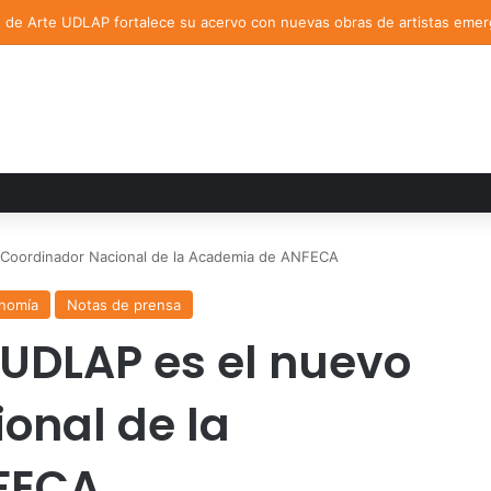
n de Arte UDLAP fortalece su acervo con nuevas obras de artistas eme
 Coordinador Nacional de la Academia de ANFECA
onomía
Notas de prensa
UDLAP es el nuevo
onal de la
FECA