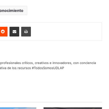
onocimiento
nterest
Reddit
Share via Email
Print
profesionales críticos, creativos e innovadores, con conciencia
quitativa de los recursos #TodosSomosUDLAP