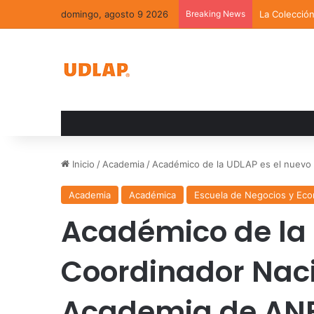
domingo, agosto 9 2026
Breaking News
La Colecció
Inicio
/
Academia
/
Académico de la UDLAP es el nuevo
Academia
Académica
Escuela de Negocios y Ec
Académico de la 
Coordinador Naci
Academia de AN