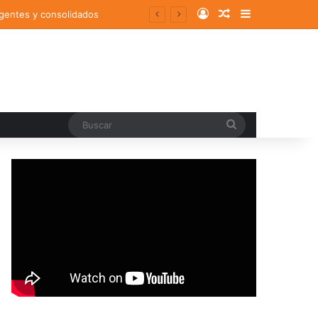
Log In
Random Article
Sidebar
rgentes y consolidados
Buscar