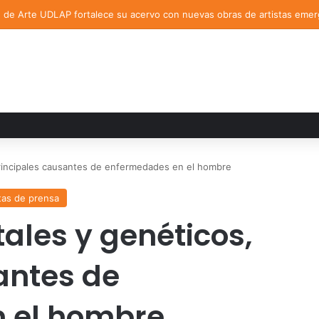
n de Arte UDLAP fortalece su acervo con nuevas obras de artistas eme
principales causantes de enfermedades en el hombre
as de prensa
ales y genéticos,
antes de
 el hombre