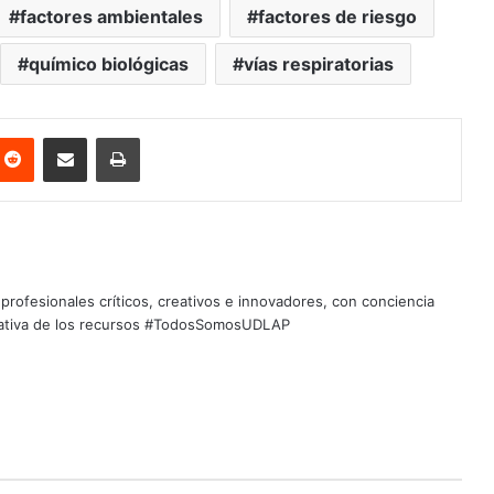
factores ambientales
factores de riesgo
químico biológicas
vías respiratorias
nterest
Reddit
Share via Email
Print
profesionales críticos, creativos e innovadores, con conciencia
quitativa de los recursos #TodosSomosUDLAP