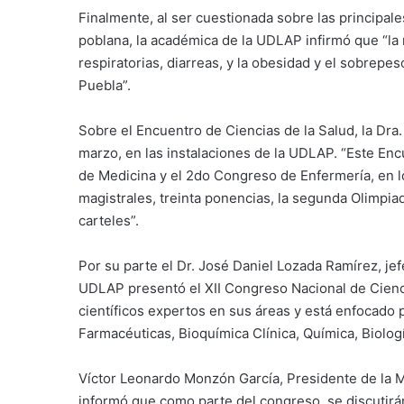
Finalmente, al ser cuestionada sobre las principa
poblana, la académica de la UDLAP infirmó que “la m
respiratorias, diarreas, y la obesidad y el sobrepe
Puebla”.
Sobre el Encuentro de Ciencias de la Salud, la Dra. 
marzo, en las instalaciones de la UDLAP. “Este En
de Medicina y el 2do Congreso de Enfermería, en l
magistrales, treinta ponencias, la segunda Olimpi
carteles”.
Por su parte el Dr. José Daniel Lozada Ramírez, j
UDLAP presentó el XII Congreso Nacional de Cienc
científicos expertos en sus áreas y está enfocado p
Farmacéuticas, Bioquímica Clínica, Química, Biolog
Víctor Leonardo Monzón García, Presidente de la 
informó que como parte del congreso, se discutirá