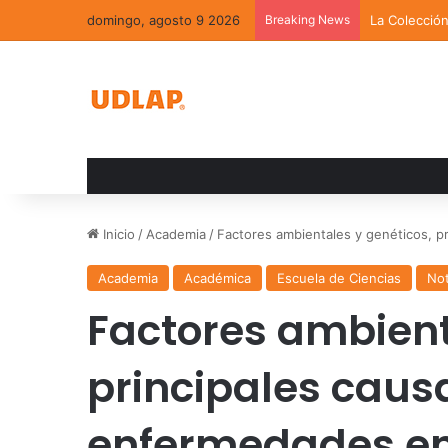
domingo, agosto 9 2026
Breaking News
La Colecció
Inicio
/
Academia
/
Factores ambientales y genéticos, 
Academia
Académica
Escuela de Ciencias
Not
Factores ambient
principales caus
enfermedades en