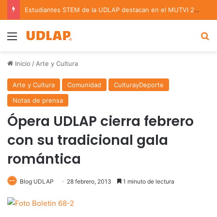
Estudiantes STEM de la UDLAP destacan en el MUTVI 2026
Menu
B
Inicio
/
Arte y Cultura
Arte y Cultura
Comunidad
CulturayDeporte
Notas de prensa
Ópera UDLAP cierra febrero
con su tradicional gala
romántica
Blog UDLAP
28 febrero, 2013
1 minuto de lectura