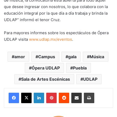
de música, la convocatoria está abierta para todo aquel
que desee ingresar con nosotros, lo que colabora con la
educación integral por la que día a día trabaja y brinda la
UDLAP” informó el tenor Cruz.
Para mayores informes sobre los espectáculos de Ópera
UDLAP visita
www.udlap.mx/eventos
.
amor
Campus
gala
Música
Ópera UDLAP
Puebla
Sala de Artes Escénicas
UDLAP
LinkedIn
Pinterest
Reddit
Share via Email
Print