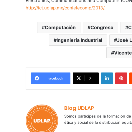
Electronics, Communications and Computers (CONI
http://ict.udlap.mx/conielecomp/2013/
.
Computación
Congreso
C
Ingeniería Industrial
José L
Vicente
LinkedIn
Pi
Facebook
X
Blog UDLAP
Somos partícipes de la formación de 
ética y social de la distribución e