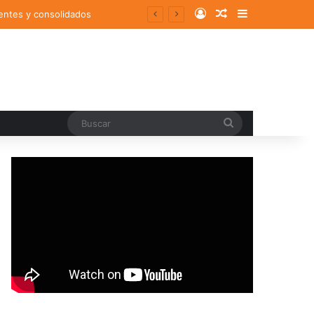
Log In
Random Article
Sidebar
entes y consolidados
Buscar