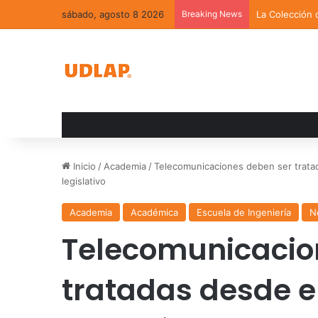
sábado, agosto 8 2026
Breaking News
La Colección 
Inicio
/
Academia
/
Telecomunicaciones deben ser tratad
legislativo
Academia
Académica
Escuela de Ingeniería
N
Telecomunicacio
tratadas desde e