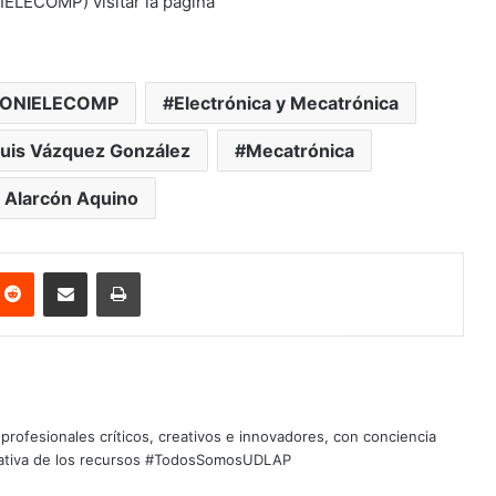
ELECOMP) visitar la página
ONIELECOMP
Electrónica y Mecatrónica
uis Vázquez González
Mecatrónica
 Alarcón Aquino
nterest
Reddit
Share via Email
Print
profesionales críticos, creativos e innovadores, con conciencia
quitativa de los recursos #TodosSomosUDLAP