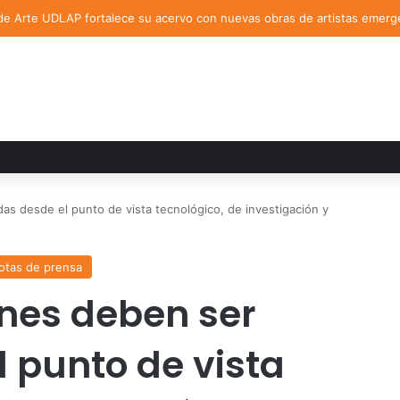
de Arte UDLAP fortalece su acervo con nuevas obras de artistas emerg
as desde el punto de vista tecnológico, de investigación y
otas de prensa
nes deben ser
l punto de vista