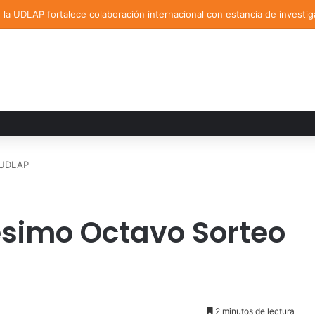
la UDLAP fortalece colaboración internacional con estancia de investig
 UDLAP
ésimo Octavo Sorteo
2 minutos de lectura