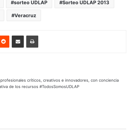
sorteo UDLAP
Sorteo UDLAP 2013
Veracruz
nterest
Reddit
Share via Email
Print
profesionales críticos, creativos e innovadores, con conciencia
quitativa de los recursos #TodosSomosUDLAP