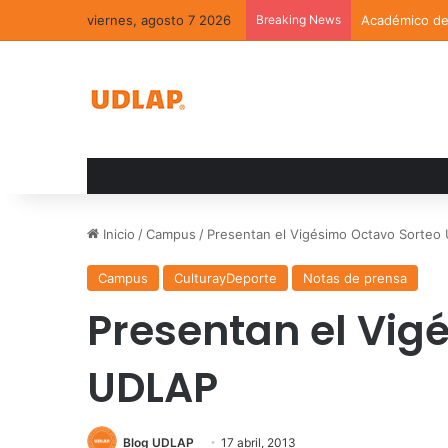
viernes, agosto 7 2026
Breaking News
Académico de 
Inicio
/
Campus
/
Presentan el Vigésimo Octavo Sorteo
Campus
CulturayDeporte
Notas de prensa
Presentan el Vig
UDLAP
Blog UDLAP
17 abril, 2013