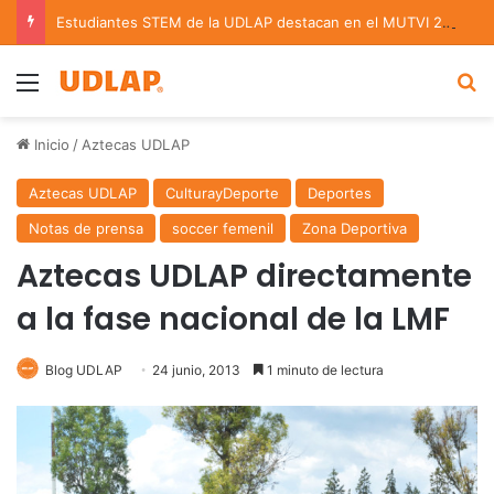
Estudiantes STEM de la UDLAP destacan en el MUTVI 2026
Menu
B
Inicio
/
Aztecas UDLAP
Aztecas UDLAP
CulturayDeporte
Deportes
Notas de prensa
soccer femenil
Zona Deportiva
Aztecas UDLAP directamente
a la fase nacional de la LMF
Blog UDLAP
24 junio, 2013
1 minuto de lectura