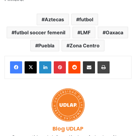
Aztecas
futbol
futbol soccer femenil
LMF
Oaxaca
Puebla
Zona Centro
LinkedIn
Pinterest
Reddit
Share via Email
Print
Blog UDLAP