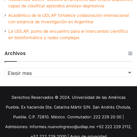
capaz de clasificar episodios ansioso-depresivos
Académico de la UDLAP fortalece colaboración internacional
con estancia de investigación en Argentina
La UDLAP, punto de encuentro para el intercambio científico
en bioinformática y redes complejas
Archivos
Archivos
Derechos Reservados © 2024. Universidad de las Américas
Puebla. Ex hacienda Sta. Catarina Mártir S/N. San Andrés Cholula,
Puebla. C.P. 72810. México. Conmutador: 222 229 20 00 |
Admisiones: informes.nuevoingreso@udlap.mx +52 222 229 2112,
+52 222 229 2000 |
Aviso de privacidad