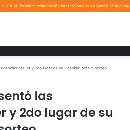
la UDLAP fortalece colaboración internacional con estancia de investig
idencias del 1er y 2do lugar de su vigésimo octavo sorteo
sentó las
er y 2do lugar de su
sorteo