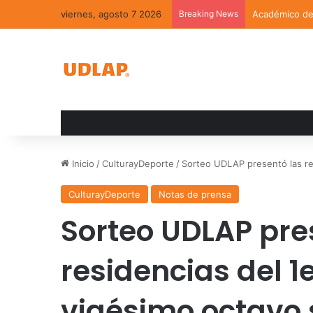
viernes, agosto 7 2026
Breaking News
Académico de 
Inicio
/
CulturayDeporte
/
Sorteo UDLAP presentó las res
CulturayDeporte
Notas de prensa
Sorteo UDLAP pre
residencias del 1
vigésimo octavo 