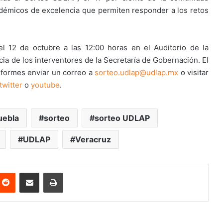
adémicos de excelencia que permiten responder a los retos
l 12 de octubre a las 12:00 horas en el Auditorio de la
ia de los interventores de la Secretaría de Gobernación. El
nformes enviar un correo a
sorteo.udlap@udlap.mx
o visitar
twitter
o
youtube
.
uebla
sorteo
sorteo UDLAP
UDLAP
Veracruz
nterest
Reddit
Share via Email
Print