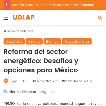
Académico de la UDLAP fortalece colaboración internacional con estancia de investigación en Argentina
Menu
B
Inicio
/
Académica
Académica
Campus
Eventos
Notas de prensa
Reforma del sector
energético: Desafíos y
opciones para México
Blog UDLAP
13 septiembre, 2013
2 minutos de lectura
PEMEX es la onceava petrolera mundial según la revista