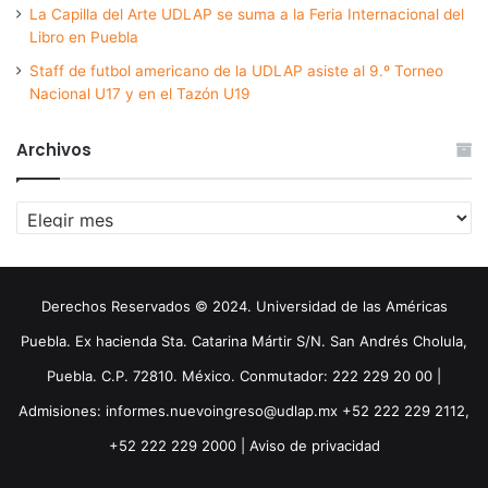
La Capilla del Arte UDLAP se suma a la Feria Internacional del
Libro en Puebla
Staff de futbol americano de la UDLAP asiste al 9.º Torneo
Nacional U17 y en el Tazón U19
Archivos
Archivos
Derechos Reservados © 2024. Universidad de las Américas
Puebla. Ex hacienda Sta. Catarina Mártir S/N. San Andrés Cholula,
Puebla. C.P. 72810. México. Conmutador: 222 229 20 00 |
Admisiones: informes.nuevoingreso@udlap.mx +52 222 229 2112,
+52 222 229 2000 |
Aviso de privacidad