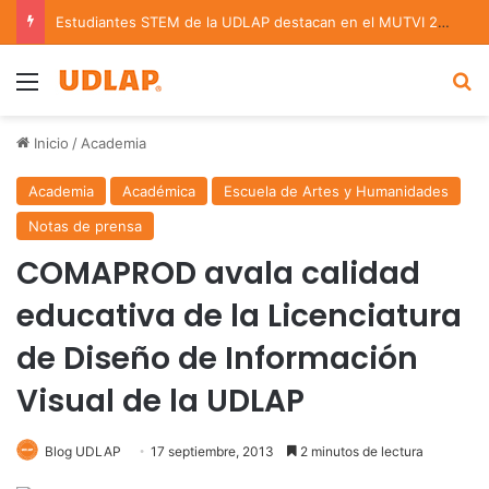
Estudiantes STEM de la UDLAP destacan en el MUTVI 2026
Menu
B
Inicio
/
Academia
Academia
Académica
Escuela de Artes y Humanidades
Notas de prensa
COMAPROD avala calidad
educativa de la Licenciatura
de Diseño de Información
Visual de la UDLAP
Blog UDLAP
17 septiembre, 2013
2 minutos de lectura