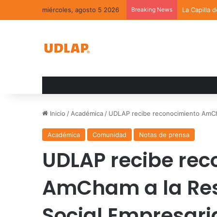
miércoles, agosto 5 2026
Breaking News
La Capilla 
Inicio
/
Académica
/
UDLAP recibe reconocimiento AmCha
Académica
Comunidad
Notas de prensa
UDLAP recibe rec
AmCham a la Re
Social Empresari