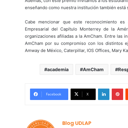
Además, con este premio invitamos a los estudiant
enseñando como nuestra institución también está
Cabe mencionar que este reconocimiento es a
Empresarial del Capítulo Monterrey de la Amér
organizaciones afiliadas a la AmCham. Entre las i
AmCham por su compromiso con los distintos e
Amway de México, Caterpillar, IOS Offices, Mary Kay
academia
AmCham
Resp
LinkedIn
Pi
Facebook
X
Blog UDLAP