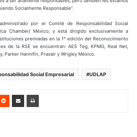
es a ser altamente responsables, pero también les estamos
 siendo Socialmente Responsable”.
dministrado por el Comité de Responsabilidad Social
ica Chamber/ México, y está dirigido exclusivamente a
nstituciones premiadas en la 1° edición del Reconocimiento
jes de la RSE se encuentran: AES Teg, KPMG, Real Net,
, Parker Hannifin, Praxair y Wrigley México.
onsabilidad Social Empresarial
UDLAP
nterest
Reddit
Share via Email
Print