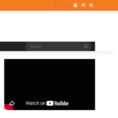
Log In
Random Article
Sidebar
Buscar