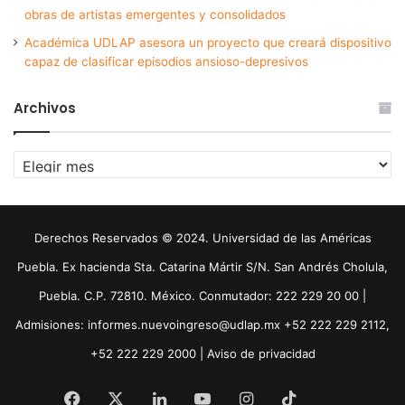
obras de artistas emergentes y consolidados
Académica UDLAP asesora un proyecto que creará dispositivo
capaz de clasificar episodios ansioso-depresivos
Archivos
Archivos
Derechos Reservados © 2024. Universidad de las Américas
Puebla. Ex hacienda Sta. Catarina Mártir S/N. San Andrés Cholula,
Puebla. C.P. 72810. México. Conmutador: 222 229 20 00 |
Admisiones: informes.nuevoingreso@udlap.mx +52 222 229 2112,
+52 222 229 2000 |
Aviso de privacidad
Facebook
X
LinkedIn
YouTube
Instagram
TikTok
Threa