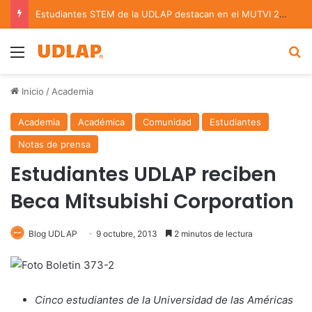
Estudiantes STEM de la UDLAP destacan en el MUTVI 2026
Menu
B
Inicio
/
Academia
Academia
Académica
Comunidad
Estudiantes
Notas de prensa
Estudiantes UDLAP reciben
Beca Mitsubishi Corporation
Blog UDLAP
9 octubre, 2013
2 minutos de lectura
Cinco estudiantes de la Universidad de las Américas