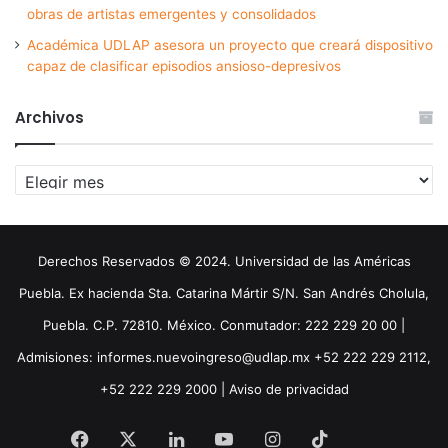
obras de artistas emergentes y consolidados
Académica UDLAP asesora un proyecto que creará dispositivo
capaz de clasificar episodios ansioso-depresivos
Archivos
Archivos
Derechos Reservados © 2024. Universidad de las Américas
Puebla. Ex hacienda Sta. Catarina Mártir S/N. San Andrés Cholula,
Puebla. C.P. 72810. México. Conmutador: 222 229 20 00 |
Admisiones: informes.nuevoingreso@udlap.mx +52 222 229 2112,
+52 222 229 2000 |
Aviso de privacidad
Facebook
X
LinkedIn
YouTube
Instagram
TikTok
Threa