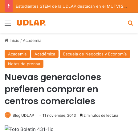
Estudiantes STEM de la UDLAP destacan en el MUTVI 2026
Menu
B
Inicio
/
Academia
Academia
Académica
Escuela de Negocios y Economía
Notas de prensa
Nuevas generaciones
prefieren comprar en
centros comerciales
Blog UDLAP
11 noviembre, 2013
2 minutos de lectura