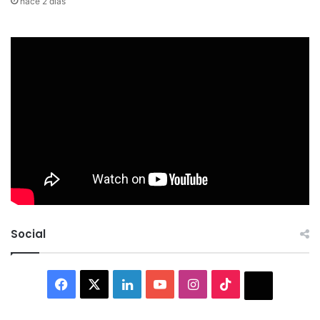
hace 2 días
Social
Facebook
X
LinkedIn
YouTube
Instagram
TikTok
Thread