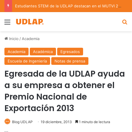
Estudiantes STEM de la UDLAP destacan en el MUTVI 2026
Menu
B
Inicio
/
Academia
Academia
Académica
Egresados
Escuela de Ingeniería
Notas de prensa
Egresada de la UDLAP ayuda
a su empresa a obtener el
Premio Nacional de
Exportación 2013
Blog UDLAP
19 diciembre, 2013
1 minuto de lectura