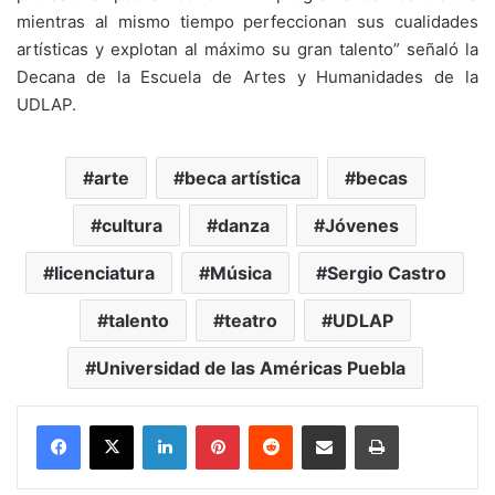
mientras al mismo tiempo perfeccionan sus cualidades
artísticas y explotan al máximo su gran talento” señaló la
Decana de la Escuela de Artes y Humanidades de la
UDLAP.
arte
beca artística
becas
cultura
danza
Jóvenes
licenciatura
Música
Sergio Castro
talento
teatro
UDLAP
Universidad de las Américas Puebla
LinkedIn
Pinterest
Reddit
Share via Email
Print