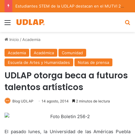
Estudiantes STEM de la UDLAP destacan en el MUTVI 2026
Menu
B
Inicio
/
Academia
Academia
Académica
Comunidad
Escuela de Artes y Humanidades
Notas de prensa
UDLAP otorga beca a futuros
talentos artísticos
Blog UDLAP
14 agosto, 2014
2 minutos de lectura
El pasado lunes, la Universidad de las Américas Puebla