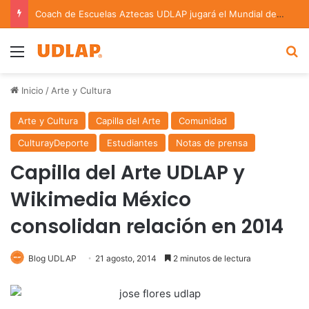
Coach de Escuelas Aztecas UDLAP jugará el Mundial de Flag Football en Alemania
Menu
B
Inicio
/
Arte y Cultura
Arte y Cultura
Capilla del Arte
Comunidad
CulturayDeporte
Estudiantes
Notas de prensa
Capilla del Arte UDLAP y
Wikimedia México
consolidan relación en 2014
Blog UDLAP
21 agosto, 2014
2 minutos de lectura