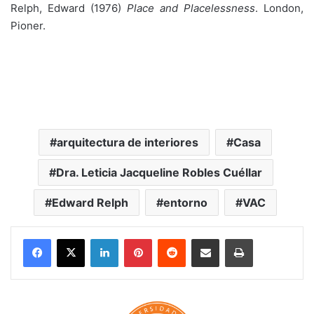
Relph, Edward (1976)
Place and Placelessness
. London,
Pioner.
arquitectura de interiores
Casa
Dra. Leticia Jacqueline Robles Cuéllar
Edward Relph
entorno
VAC
LinkedIn
Pinterest
Reddit
Share via Email
Print