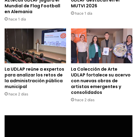
Aztecas UDLAP jugará el
UDLAP destacan en el
Mundial de Flag Football
MUTVI 2026
en Alemania
hace 1 día
hace 1 día
La UDLAP reúne a expertos
La Colección de Arte
para analizar los retos de
UDLAP fortalece su acervo
la administración pública
con nuevas obras de
municipal
artistas emergentes y
consolidados
hace 2 días
hace 2 días