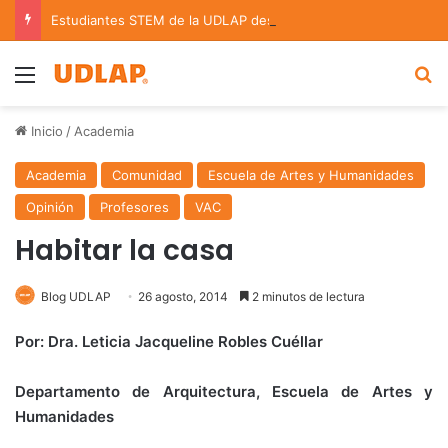
Estudiantes STEM de la UDLAP destacan en el MUTVI 2026
Menu
B
Inicio
/
Academia
Academia
Comunidad
Escuela de Artes y Humanidades
Opinión
Profesores
VAC
Habitar la casa
Blog UDLAP
26 agosto, 2014
2 minutos de lectura
Por: Dra. Leticia Jacqueline Robles Cuéllar
Departamento de Arquitectura, Escuela de Artes y
Humanidades