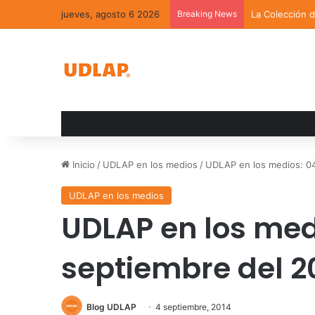
jueves, agosto 6 2026
Breaking News
La Colección 
Inicio
/
UDLAP en los medios
/
UDLAP en los medios: 04
UDLAP en los medios
UDLAP en los med
septiembre del 2
Blog UDLAP
4 septiembre, 2014