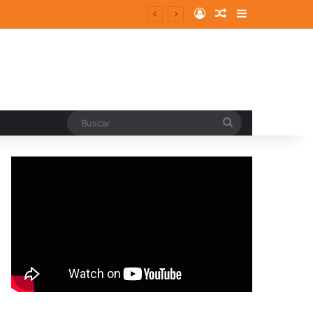
Log In
Random Article
Sidebar
entes y consolidados
Buscar