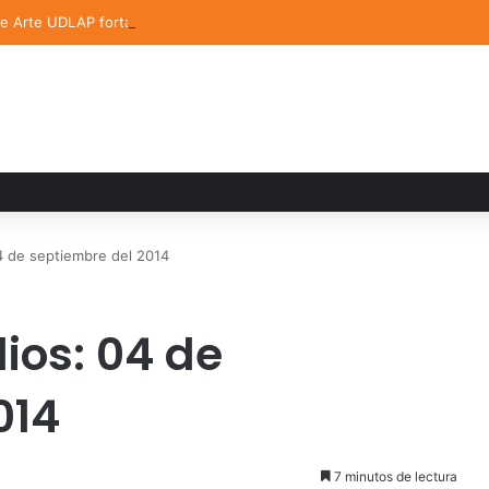
de Arte UDLAP fortalece su acervo con nuevas obras de artistas emerg
 de septiembre del 2014
ios: 04 de
014
7 minutos de lectura