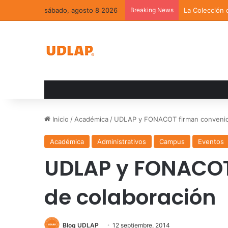
sábado, agosto 8 2026
Breaking News
La Colección 
Inicio
/
Académica
/
UDLAP y FONACOT firman convenio
Académica
Administrativos
Campus
Eventos
UDLAP y FONACOT
de colaboración
Blog UDLAP
12 septiembre, 2014