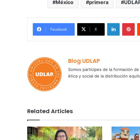
México
primera
UDLA
LinkedIn
Pi
Facebook
X
Blog UDLAP
Somos partícipes de la formación de 
ética y social de la distribución e
Related Articles