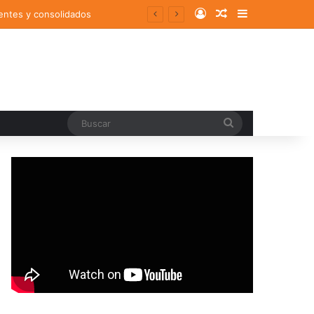
Log In
Random Article
Sidebar
entes y consolidados
Buscar