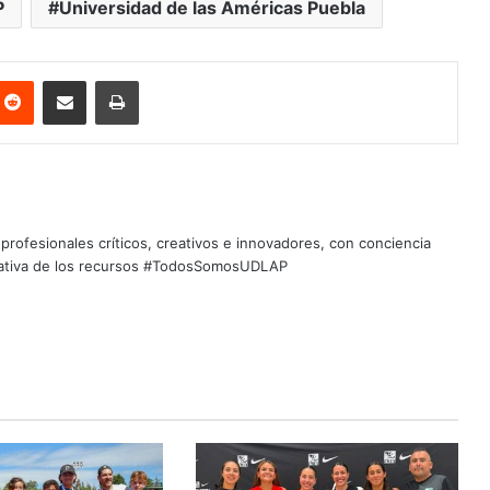
P
Universidad de las Américas Puebla
nterest
Reddit
Share via Email
Print
profesionales críticos, creativos e innovadores, con conciencia
quitativa de los recursos #TodosSomosUDLAP