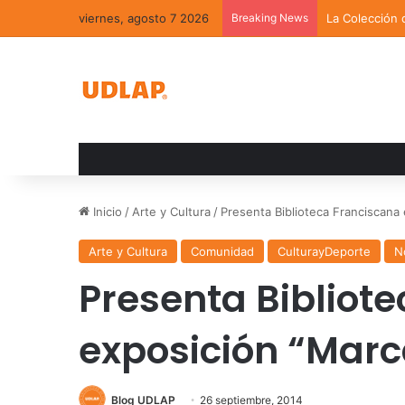
viernes, agosto 7 2026
Breaking News
La Colección 
Inicio
/
Arte y Cultura
/
Presenta Biblioteca Franciscana 
Arte y Cultura
Comunidad
CulturayDeporte
N
Presenta Bibliot
exposición “Marc
Blog UDLAP
26 septiembre, 2014