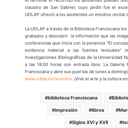
Al terminar el recorrido los asistentes pueden dis
claustro de San Gabriel, cuyo jardín fue el esc
UDLAP ofreció a los asistentes un emotivo recital 
La UDLAP a través de la Biblioteca Franciscana los 
grabados y descubrir la información que las imáge
conferencias que inicia con la ponencia “El concep
evidencia material a las fuentes textuales” 
Investigaciones Bibliográficas de la Universidad
a las 18:00 horas con entrada libre. La Galería
Franciscana y abre sus puertas de lunes a domingo 
www.udlap.mx/eventos
. ¡Vive el arte y la cultura 
biblioteca Franciscana
Biblio
impresión
libros
Mar
Siglos XVI y XVII
te