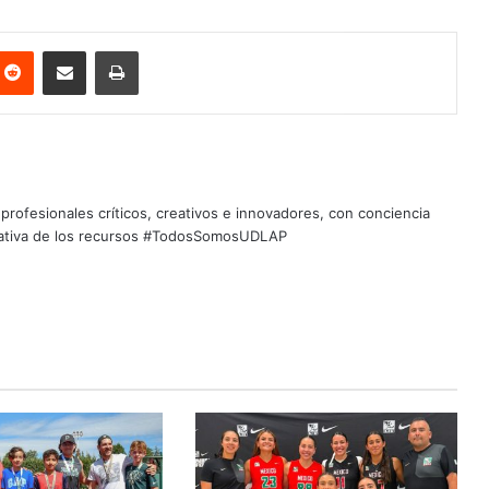
nterest
Reddit
Share via Email
Print
profesionales críticos, creativos e innovadores, con conciencia
quitativa de los recursos #TodosSomosUDLAP