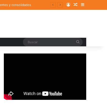
Log In
Random Article
Sidebar
entes y consolidados
Buscar