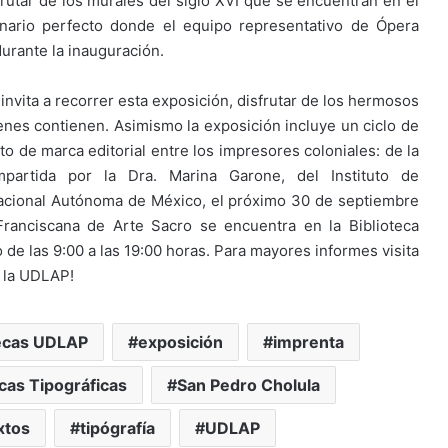
frutar de los murales del siglo XVI que se encuentran en el
enario perfecto donde el equipo representativo de Ópera
durante la inauguración.
invita a recorrer esta exposición, disfrutar de los hermosos
nes contienen. Asimismo la exposición incluye un ciclo de
to de marca editorial entre los impresores coloniales: de la
impartida por la Dra. Marina Garone, del Instituto de
 Nacional Autónoma de México, el próximo 30 de septiembre
 Franciscana de Arte Sacro se encuentra en la Biblioteca
de las 9:00 a las 19:00 horas. Para mayores informes visita
en la UDLAP!
tecas UDLAP
exposición
imprenta
cas Tipográficas
San Pedro Cholula
xtos
tipógrafía
UDLAP