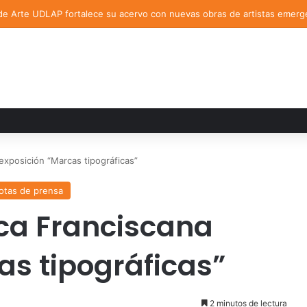
de Arte UDLAP fortalece su acervo con nuevas obras de artistas emerg
exposición “Marcas tipográficas”
otas de prensa
eca Franciscana
as tipográficas”
2 minutos de lectura