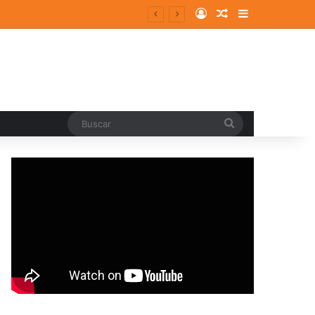
Log In
Random Article
Sidebar
entes y consolidados
Buscar