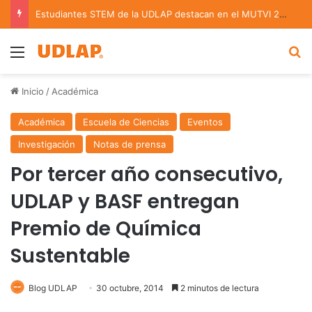
Estudiantes STEM de la UDLAP destacan en el MUTVI 2026
Menu
B
Inicio
/
Académica
Académica
Escuela de Ciencias
Eventos
Investigación
Notas de prensa
Por tercer año consecutivo,
UDLAP y BASF entregan
Premio de Química
Sustentable
Blog UDLAP
30 octubre, 2014
2 minutos de lectura