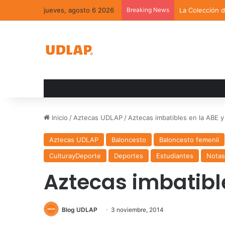
jueves, agosto 6 2026
Breaking News
La Colección 
Inicio
/
Aztecas UDLAP
/
Aztecas imbatibles en la ABE y
Aztecas UDLAP
Baloncesto
Baloncesto femenil
CulturayDeporte
Deportes
Estudiantes
Notas
Aztecas imbatible
Blog UDLAP
3 noviembre, 2014