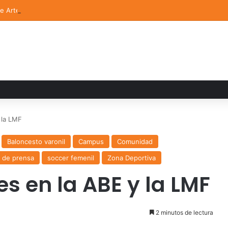
de Arte UDLAP fortalece su acervo con nuevas obras de artistas emerg
 la LMF
Baloncesto varonil
Campus
Comunidad
 de prensa
soccer femenil
Zona Deportiva
s en la ABE y la LMF
2 minutos de lectura