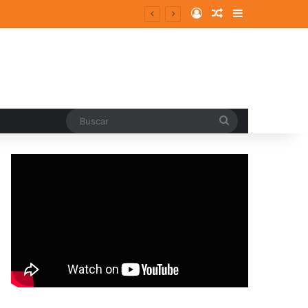
Log In
Random Article
Sidebar
entes y consolidados
Buscar