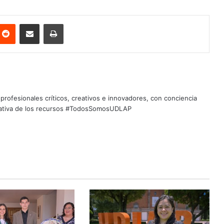
nterest
Reddit
Share via Email
Print
profesionales críticos, creativos e innovadores, con conciencia
quitativa de los recursos #TodosSomosUDLAP