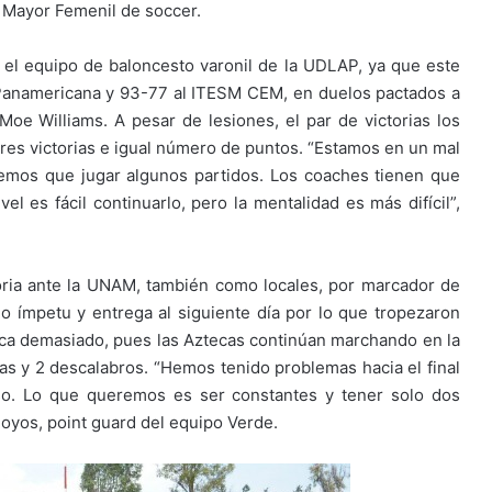
a Mayor Femenil de soccer.
 el equipo de baloncesto varonil de la UDLAP, ya que este
 Panamericana y 93-77 al ITESM CEM, en duelos pactados a
oe Williams. A pesar de lesiones, el par de victorias los
tres victorias e igual número de puntos. “Estamos en un mal
emos que jugar algunos partidos. Los coaches tienen que
el es fácil continuarlo, pero la mentalidad es más difícil”,
oria ante la UNAM, también como locales, por marcador de
 ímpetu y entrega al siguiente día por lo que tropezaron
ica demasiado, pues las Aztecas continúan marchando en la
ias y 2 descalabros. “Hemos tenido problemas hacia el final
so. Lo que queremos es ser constantes y tener solo dos
Hoyos, point guard del equipo Verde.