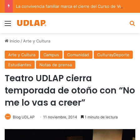
La convivencia familiar marca el cierre del Curso de Verano de Escuelas Aztecas
Menu
B
Inicio
/
Arte y Cultura
Arte y Cultura
Campus
Comunidad
CulturayDeporte
Estudiantes
Notas de prensa
Teatro UDLAP cierra
temporada de otoño con “No
me lo vas a creer”
Blog UDLAP
11 noviembre, 2014
1 minuto de lectura