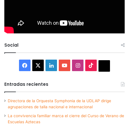
Social
Facebook
X
LinkedIn
YouTube
Instagram
TikTok
Thread
Entradas recientes
Directora de la Orquesta Symphonia de la UDLAP dirige
agrupaciones de talla nacional e internacional
La convivencia familiar marca el cierre del Curso de Verano de
Escuelas Aztecas