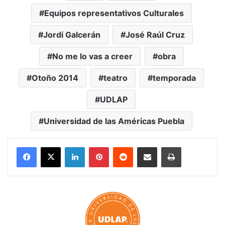
Equipos representativos Culturales
Jordi Galcerán
José Raúl Cruz
No me lo vas a creer
obra
Otoño 2014
teatro
temporada
UDLAP
Universidad de las Américas Puebla
LinkedIn
Pinterest
Reddit
Share via Email
Print