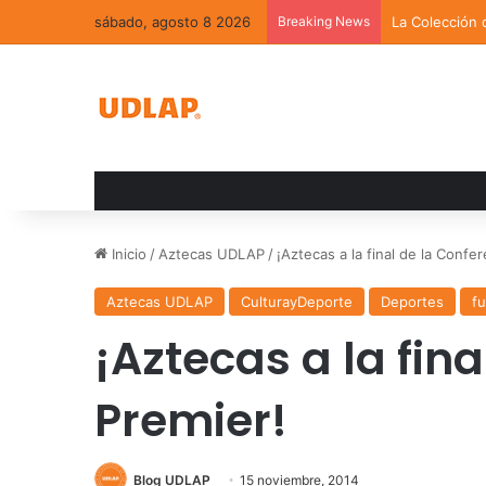
sábado, agosto 8 2026
Breaking News
La Colección 
Inicio
/
Aztecas UDLAP
/
¡Aztecas a la final de la Confe
Aztecas UDLAP
CulturayDeporte
Deportes
f
¡Aztecas a la fin
Premier!
Blog UDLAP
15 noviembre, 2014