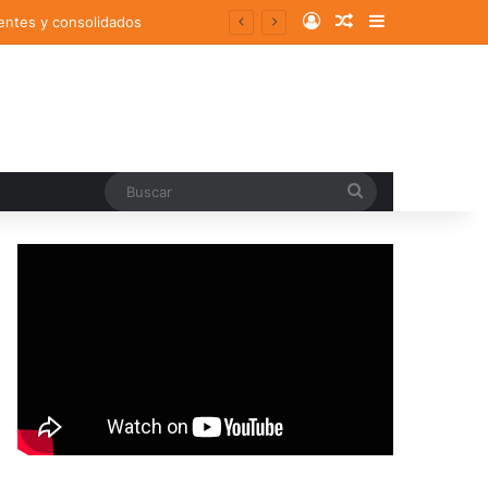
Log In
Random Article
Sidebar
entes y consolidados
Buscar