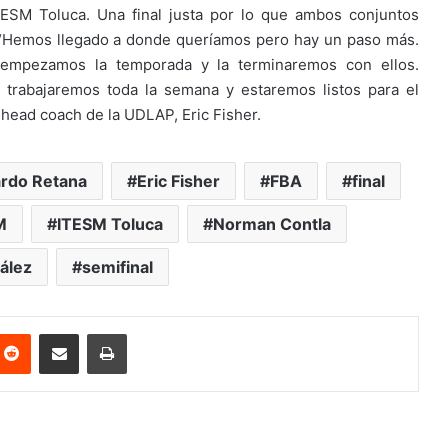
TESM Toluca. Una final justa por lo que ambos conjuntos
. “Hemos llegado a donde queríamos pero hay un paso más.
s empezamos la temporada y la terminaremos con ellos.
trabajaremos toda la semana y estaremos listos para el
 head coach de la UDLAP, Eric Fisher.
rdo Retana
Eric Fisher
FBA
final
M
ITESM Toluca
Norman Contla
ález
semifinal
nterest
Reddit
Share via Email
Print