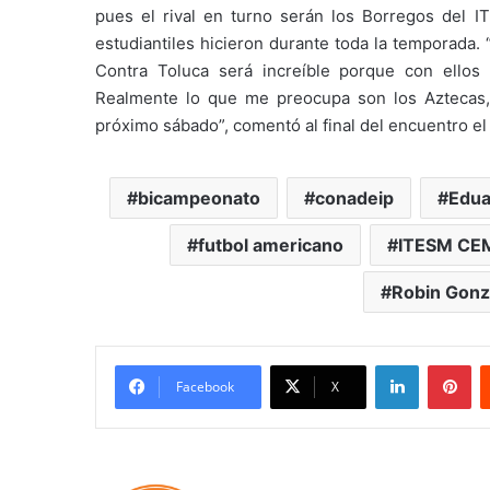
pues el rival en turno serán los Borregos del I
estudiantiles hicieron durante toda la temporada
Contra Toluca será increíble porque con ello
Realmente lo que me preocupa son los Aztecas, 
próximo sábado”, comentó al final del encuentro el
bicampeonato
conadeip
Edua
futbol americano
ITESM CE
Robin Gonz
LinkedIn
Pi
Facebook
X