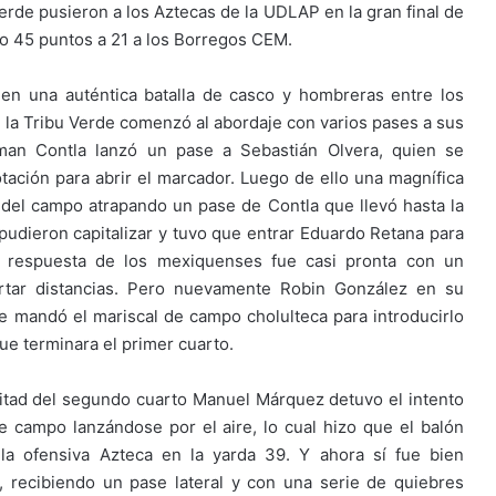
erde pusieron a los Aztecas de la UDLAP en la gran final de
o 45 puntos a 21 a los Borregos CEM.
 en una auténtica batalla de casco y hombreras entre los
la Tribu Verde comenzó al abordaje con varios pases a sus
man Contla lanzó un pase a Sebastián Olvera, quien se
ación para abrir el marcador. Luego de ello una magnífica
del campo atrapando un pase de Contla que llevó hasta la
 pudieron capitalizar y tuvo que entrar Eduardo Retana para
 respuesta de los mexiquenses fue casi pronta con un
ortar distancias. Pero nuevamente Robin González en su
ue mandó el mariscal de campo cholulteca para introducirlo
ue terminara el primer cuarto.
itad del segundo cuarto Manuel Márquez detuvo el intento
e campo lanzándose por el aire, lo cual hizo que el balón
 la ofensiva Azteca en la yarda 39. Y ahora sí fue bien
recibiendo un pase lateral y con una serie de quiebres