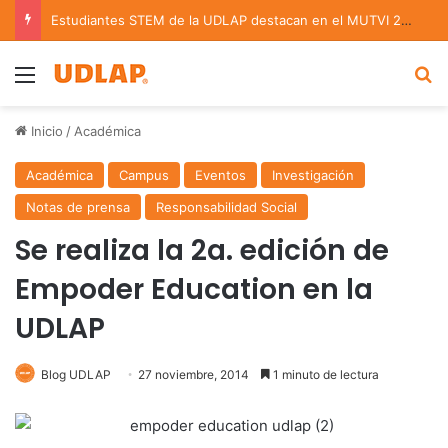
Estudiantes STEM de la UDLAP destacan en el MUTVI 2026
Menu
B
Inicio
/
Académica
Académica
Campus
Eventos
Investigación
Notas de prensa
Responsabilidad Social
Se realiza la 2a. edición de
Empoder Education en la
UDLAP
Blog UDLAP
27 noviembre, 2014
1 minuto de lectura