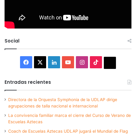
Social
Facebook
X
LinkedIn
YouTube
Instagram
TikTok
Thread
Entradas recientes
Directora de la Orquesta Symphonia de la UDLAP dirige
agrupaciones de talla nacional e internacional
La convivencia familiar marca el cierre del Curso de Verano de
Escuelas Aztecas
Coach de Escuelas Aztecas UDLAP jugará el Mundial de Flag