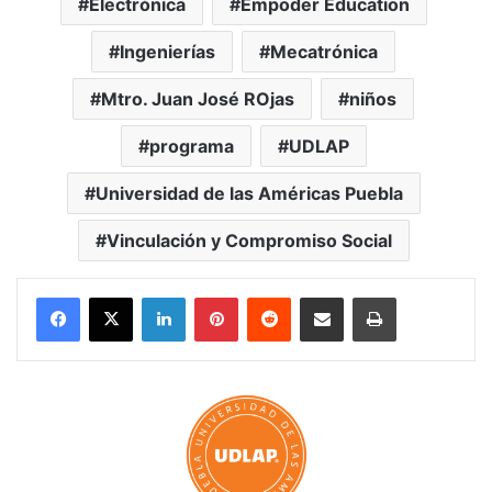
Electrónica
Empoder Education
Ingenierías
Mecatrónica
Mtro. Juan José ROjas
niños
programa
UDLAP
Universidad de las Américas Puebla
Vinculación y Compromiso Social
LinkedIn
Pinterest
Reddit
Share via Email
Print