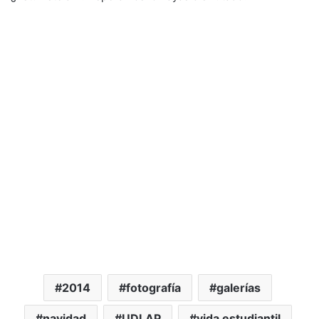
2014
fotografía
galerías
navidad
UDLAP
vida estudiantil