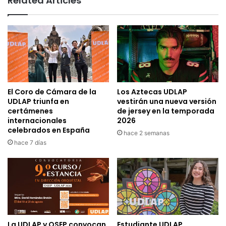
Related Articles
El Coro de Cámara de la
Los Aztecas UDLAP
UDLAP triunfa en
vestirán una nueva versión
certámenes
de jersey en la temporada
internacionales
2026
celebrados en España
hace 2 semanas
hace 7 días
La UDLAP y OSEP convocan
Estudiante UDLAP