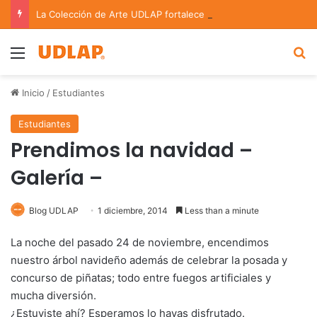
La Colección de Arte UDLAP fortalece su acervo con nuevas obras de artistas emergentes y consolidados
Menu
B
Inicio
/
Estudiantes
Estudiantes
Prendimos la navidad –
Galería –
Blog UDLAP
1 diciembre, 2014
Less than a minute
La noche del pasado 24 de noviembre, encendimos
nuestro árbol navideño además de celebrar la posada y
concurso de piñatas; todo entre fuegos artificiales y
mucha diversión.
¿Estuviste ahí? Esperamos lo hayas disfrutado.