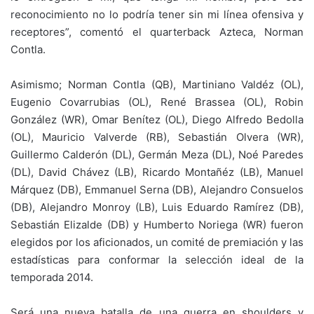
reconocimiento no lo podría tener sin mi línea ofensiva y
receptores”, comentó el quarterback Azteca, Norman
Contla.
Asimismo; Norman Contla (QB), Martiniano Valdéz (OL),
Eugenio Covarrubias (OL), René Brassea (OL), Robin
González (WR), Omar Benítez (OL), Diego Alfredo Bedolla
(OL), Mauricio Valverde (RB), Sebastián Olvera (WR),
Guillermo Calderón (DL), Germán Meza (DL), Noé Paredes
(DL), David Chávez (LB), Ricardo Montañéz (LB), Manuel
Márquez (DB), Emmanuel Serna (DB), Alejandro Consuelos
(DB), Alejandro Monroy (LB), Luis Eduardo Ramírez (DB),
Sebastián Elizalde (DB) y Humberto Noriega (WR) fueron
elegidos por los aficionados, un comité de premiación y las
estadísticas para conformar la selección ideal de la
temporada 2014.
Será una nueva batalla de una guerra en shoulders y