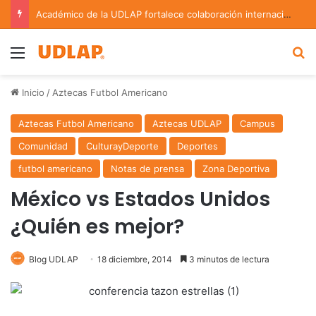
Académico de la UDLAP fortalece colaboración internacional con estancia de investigación en Argentina
Menu
B
Inicio
/
Aztecas Futbol Americano
Aztecas Futbol Americano
Aztecas UDLAP
Campus
Comunidad
CulturayDeporte
Deportes
futbol americano
Notas de prensa
Zona Deportiva
México vs Estados Unidos
¿Quién es mejor?
Blog UDLAP
18 diciembre, 2014
3 minutos de lectura