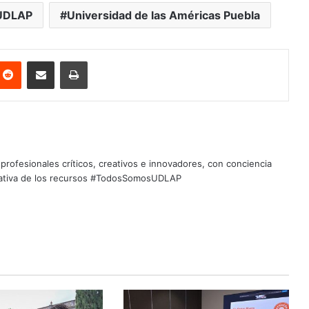
UDLAP
Universidad de las Américas Puebla
nterest
Reddit
Share via Email
Print
profesionales críticos, creativos e innovadores, con conciencia
quitativa de los recursos #TodosSomosUDLAP