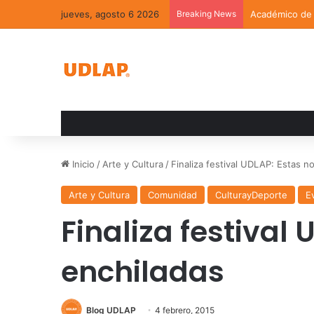
jueves, agosto 6 2026
Breaking News
Académico de l
Inicio
/
Arte y Cultura
/
Finaliza festival UDLAP: Estas n
Arte y Cultura
Comunidad
CulturayDeporte
E
Finaliza festival
enchiladas
Blog UDLAP
4 febrero, 2015