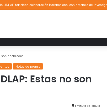
a UDLAP fortalece colaboración internacional con estancia de investig
o son enchiladas
ventos
Notas de prensa
 UDLAP: Estas no son
1 minuto de lectura