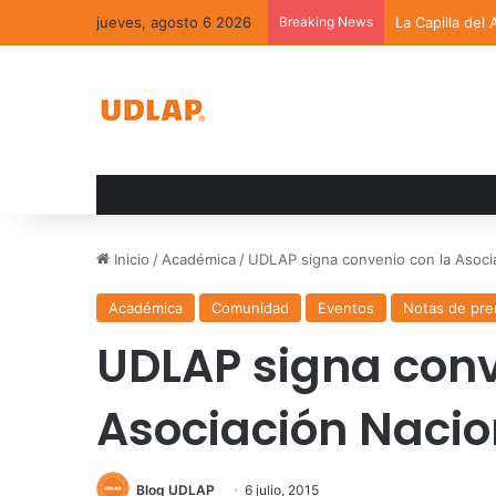
jueves, agosto 6 2026
Breaking News
La Capilla del
Inicio
/
Académica
/
UDLAP signa convenio con la Asocia
Académica
Comunidad
Eventos
Notas de pre
UDLAP signa conv
Asociación Nacio
Blog UDLAP
6 julio, 2015