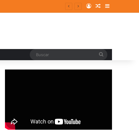
Log In
Random Article
Sidebar
Buscar