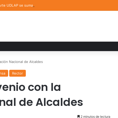
 Arte UDLAP se suma a la Feria Internacional del Libro en Puebla
ción Nacional de Alcaldes
nsa
Rector
enio con la
nal de Alcaldes
2 minutos de lectura