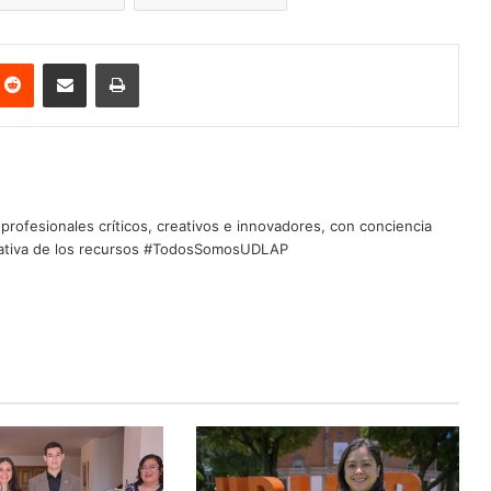
nterest
Reddit
Share via Email
Print
profesionales críticos, creativos e innovadores, con conciencia
quitativa de los recursos #TodosSomosUDLAP