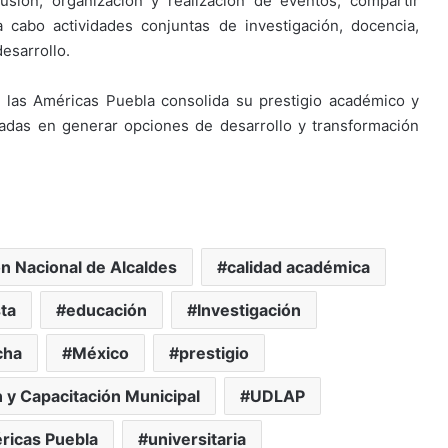
usión, organización y realización de eventos; compartir
a cabo actividades conjuntas de investigación, docencia,
desarrollo.
e las Américas Puebla consolida su prestigio académico y
esadas en generar opciones de desarrollo y transformación
n Nacional de Alcaldes
calidad académica
sta
educación
Investigación
cha
México
prestigio
 y Capacitación Municipal
UDLAP
ricas Puebla
universitaria