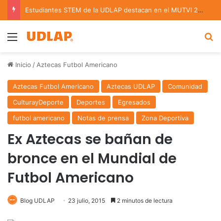
Estudiantes STEM de la UDLAP destacan en el MUTVI 2026
Menu
B
Inicio
/
Aztecas Futbol Americano
Aztecas Futbol Americano
Aztecas UDLAP
Comunidad
CulturayDeporte
Deportes
Egresados
futbol americano
Notas de prensa
Zona Deportiva
Ex Aztecas se bañan de
bronce en el Mundial de
Futbol Americano
Blog UDLAP
23 julio, 2015
2 minutos de lectura