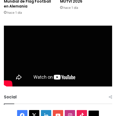
Mundial de Flag Football
MUTVI 2026
en Alemania
hace 1 día
hace 1 día
Social
Facebook
X
LinkedIn
YouTube
Instagram
TikTok
Thread