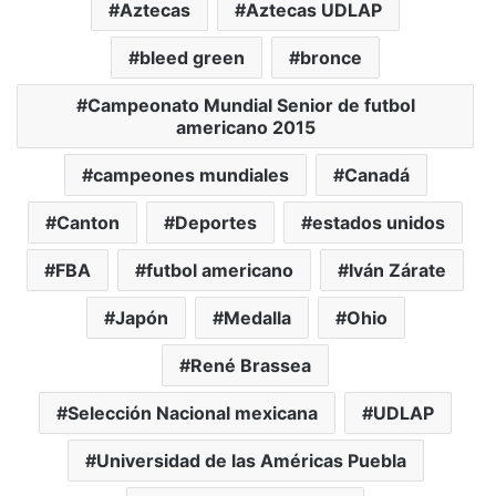
Aztecas
Aztecas UDLAP
bleed green
bronce
Campeonato Mundial Senior de futbol
americano 2015
campeones mundiales
Canadá
Canton
Deportes
estados unidos
FBA
futbol americano
Iván Zárate
Japón
Medalla
Ohio
René Brassea
Selección Nacional mexicana
UDLAP
Universidad de las Américas Puebla