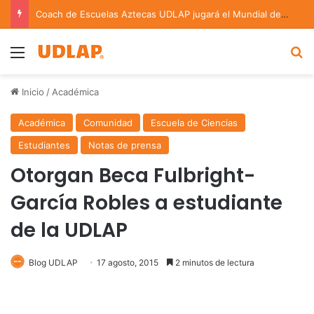
Coach de Escuelas Aztecas UDLAP jugará el Mundial de Flag Football en Alemania
Menu
B
Inicio
/
Académica
Académica
Comunidad
Escuela de Ciencias
Estudiantes
Notas de prensa
Otorgan Beca Fulbright-
García Robles a estudiante
de la UDLAP
Blog UDLAP
17 agosto, 2015
2 minutos de lectura