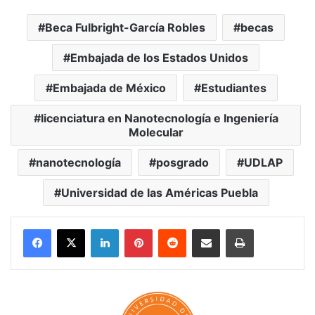
Beca Fulbright-García Robles
becas
Embajada de los Estados Unidos
Embajada de México
Estudiantes
licenciatura en Nanotecnología e Ingeniería
Molecular
nanotecnología
posgrado
UDLAP
Universidad de las Américas Puebla
LinkedIn
Pinterest
Reddit
Share via Email
Print