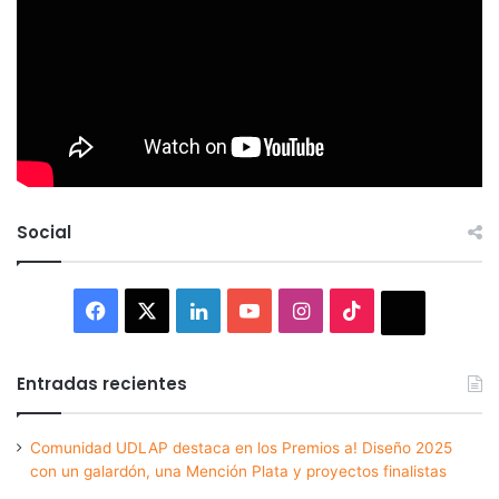
Social
Facebook
X
LinkedIn
YouTube
Instagram
TikTok
Thread
Entradas recientes
Comunidad UDLAP destaca en los Premios a! Diseño 2025
con un galardón, una Mención Plata y proyectos finalistas