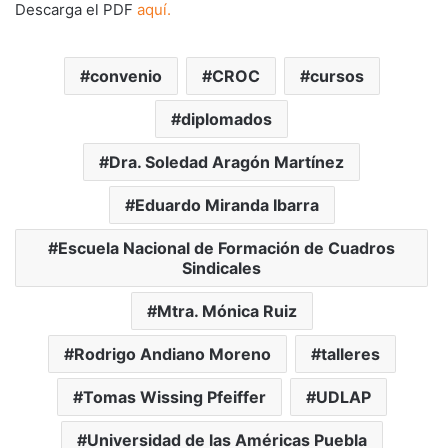
Descarga el PDF
aquí.
convenio
CROC
cursos
diplomados
Dra. Soledad Aragón Martínez
Eduardo Miranda Ibarra
Escuela Nacional de Formación de Cuadros
Sindicales
Mtra. Mónica Ruiz
Rodrigo Andiano Moreno
talleres
Tomas Wissing Pfeiffer
UDLAP
Universidad de las Américas Puebla