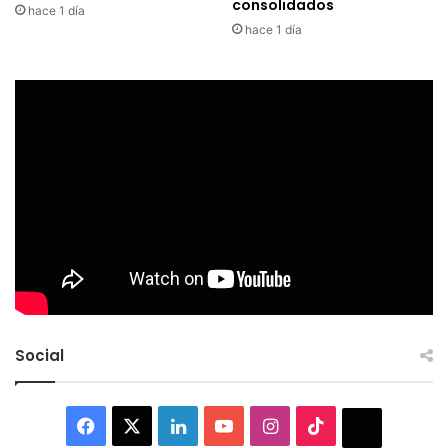
consolidados
hace 1 día
hace 1 día
Social
Facebook
X
LinkedIn
YouTube
Instagram
TikTok
Thread