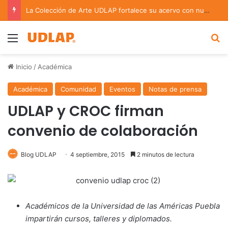
La Colección de Arte UDLAP fortalece su acervo con nuevas obras de artistas emergentes y consolidados
Menu
B
Inicio
/
Académica
Académica
Comunidad
Eventos
Notas de prensa
UDLAP y CROC firman
convenio de colaboración
Blog UDLAP
4 septiembre, 2015
2 minutos de lectura
Académicos de la Universidad de las Américas Puebla
impartirán cursos, talleres y diplomados.