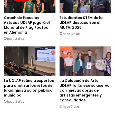
Coach de Escuelas
Estudiantes STEM de la
Aztecas UDLAP jugará el
UDLAP destacan en el
Mundial de Flag Football
MUTVI 2026
en Alemania
hace 3 días
hace 3 días
La UDLAP reúne a expertos
La Colección de Arte
para analizar los retos de
UDLAP fortalece su acervo
la administración pública
con nuevas obras de
municipal
artistas emergentes y
consolidados
hace 3 días
hace 3 días