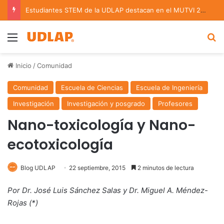
Estudiantes STEM de la UDLAP destacan en el MUTVI 2026
Menu
B
Inicio
/
Comunidad
Comunidad
Escuela de Ciencias
Escuela de Ingeniería
Investigación
Investigación y posgrado
Profesores
Nano-toxicología y Nano-
ecotoxicología
Blog UDLAP
22 septiembre, 2015
2 minutos de lectura
Por Dr. José Luis Sánchez Salas y Dr. Miguel A. Méndez-
Rojas (*)