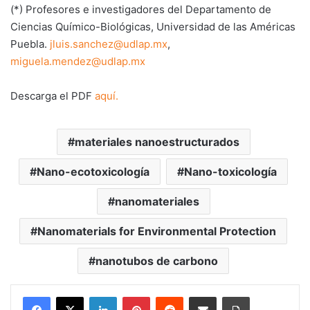
(*) Profesores e investigadores del Departamento de
Ciencias Químico-Biológicas, Universidad de las Américas
Puebla.
jluis.sanchez@udlap.mx
,
miguela.mendez@udlap.mx
Descarga el PDF
aquí.
materiales nanoestructurados
Nano-ecotoxicología
Nano-toxicología
nanomateriales
Nanomaterials for Environmental Protection
nanotubos de carbono
LinkedIn
Pinterest
Reddit
Share via Email
Print