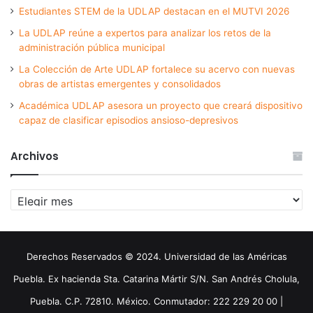
Estudiantes STEM de la UDLAP destacan en el MUTVI 2026
La UDLAP reúne a expertos para analizar los retos de la
administración pública municipal
La Colección de Arte UDLAP fortalece su acervo con nuevas
obras de artistas emergentes y consolidados
Académica UDLAP asesora un proyecto que creará dispositivo
capaz de clasificar episodios ansioso-depresivos
Archivos
Archivos
Derechos Reservados © 2024. Universidad de las Américas
Puebla. Ex hacienda Sta. Catarina Mártir S/N. San Andrés Cholula,
Puebla. C.P. 72810. México. Conmutador: 222 229 20 00 |