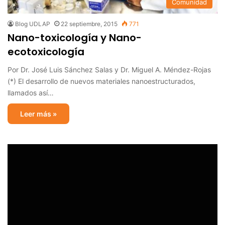
Comunidad
Blog UDLAP
22 septiembre, 2015
771
Nano-toxicología y Nano-
ecotoxicología
Por Dr. José Luis Sánchez Salas y Dr. Miguel A. Méndez-Rojas
(*) El desarrollo de nuevos materiales nanoestructurados,
llamados así…
Leer más »