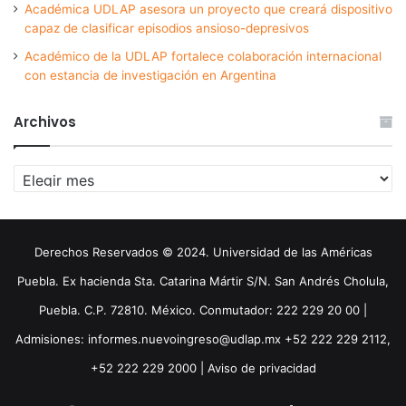
Académica UDLAP asesora un proyecto que creará dispositivo
capaz de clasificar episodios ansioso-depresivos
Académico de la UDLAP fortalece colaboración internacional
con estancia de investigación en Argentina
Archivos
Archivos
Derechos Reservados © 2024. Universidad de las Américas
Puebla. Ex hacienda Sta. Catarina Mártir S/N. San Andrés Cholula,
Puebla. C.P. 72810. México. Conmutador: 222 229 20 00 |
Admisiones: informes.nuevoingreso@udlap.mx +52 222 229 2112,
+52 222 229 2000 |
Aviso de privacidad