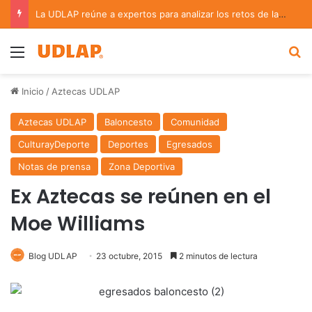
La UDLAP reúne a expertos para analizar los retos de la administración pública municipal
Menu
B
Inicio
/
Aztecas UDLAP
Aztecas UDLAP
Baloncesto
Comunidad
CulturayDeporte
Deportes
Egresados
Notas de prensa
Zona Deportiva
Ex Aztecas se reúnen en el
Moe Williams
Blog UDLAP
23 octubre, 2015
2 minutos de lectura