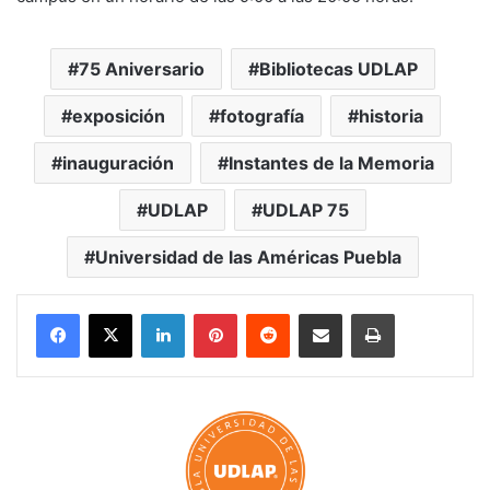
75 Aniversario
Bibliotecas UDLAP
exposición
fotografía
historia
inauguración
Instantes de la Memoria
UDLAP
UDLAP 75
Universidad de las Américas Puebla
LinkedIn
Pinterest
Reddit
Share via Email
Print