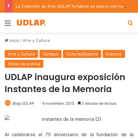
La Colección de Arte UDLAP fortalece su acervo con nuevas obras de artistas emergentes y consolidados
Menu
B
Inicio
/
Arte y Cultura
Arte y Cultura
Campus
CulturayDeporte
Eventos
Notas de prensa
UDLAP inaugura exposición
Instantes de la Memoria
Blog UDLAP
6 noviembre, 2015
2 minutos de lectura
Al celebrarse el 75 aniversario de la fundación de la