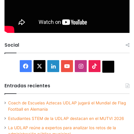
Social
Facebook
X
LinkedIn
YouTube
Instagram
TikTok
Thread
Entradas recientes
Coach de Escuelas Aztecas UDLAP jugará el Mundial de Flag
Football en Alemania
Estudiantes STEM de la UDLAP destacan en el MUTVI 2026
La UDLAP reúne a expertos para analizar los retos de la
administración pública municipal